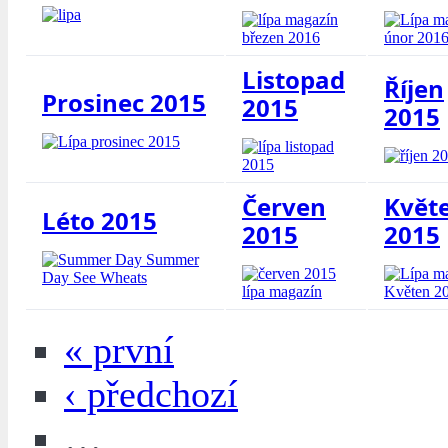
Listopad
Říjen
Prosinec 2015
2015
2015
Červen
Květ
Léto 2015
2015
2015
« první
‹ předchozí
…