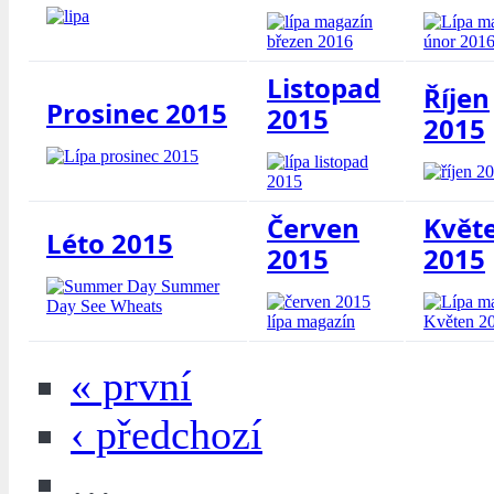
Listopad
Říjen
Prosinec 2015
2015
2015
Červen
Květ
Léto 2015
2015
2015
« první
‹ předchozí
…