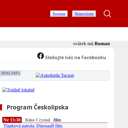
Program
Nemovitosti
svátek má
Roman
Sledujte nás na Facebooku
REKLAMA
Program Českolipska
Ne 15:30
Kino Crystal
film
Tlapková patrola: Dinosauří film