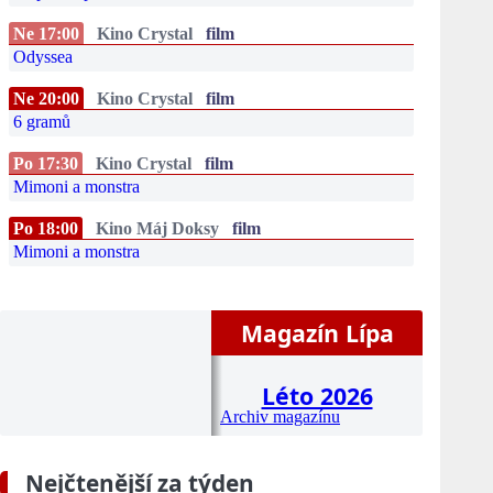
Ne 17:00
Kino Crystal
film
Odyssea
Ne 20:00
Kino Crystal
film
6 gramů
Po 17:30
Kino Crystal
film
Mimoni a monstra
Po 18:00
Kino Máj Doksy
film
Mimoni a monstra
Magazín Lípa
Léto 2026
Archiv magazínu
Nejčtenější za týden