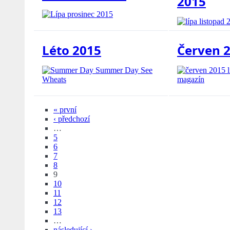
2015
Léto 2015
Červen 
« první
‹ předchozí
…
5
6
7
8
9
10
11
12
13
…
následující ›