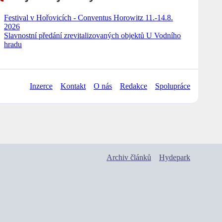
Festival v Hořovicích - Conventus Horowitz 11.-14.8.
2026
Slavnostní předání zrevitalizovaných objektů U Vodního
hradu
Inzerce
Kontakt
O nás
Redakce
Spolupráce
Archiv článků
Hydepark