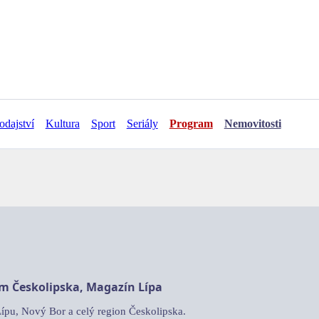
odajství
Kultura
Sport
Seriály
Program
Nemovitosti
am Českolipska, Magazín Lípa
Lípu, Nový Bor a celý region Českolipska.