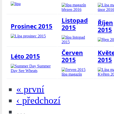
Listopad
Říjen
Prosinec 2015
2015
2015
Červen
Květ
Léto 2015
2015
2015
« první
‹ předchozí
…