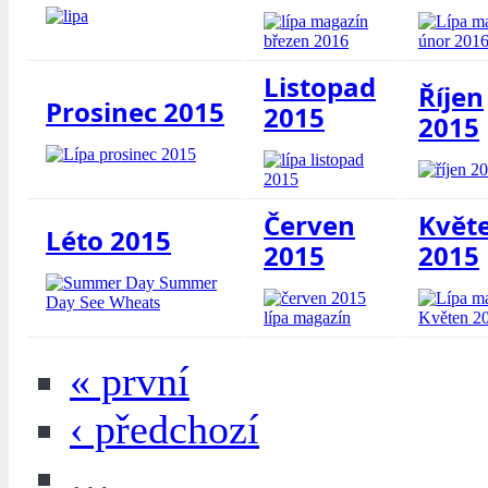
Listopad
Říjen
Prosinec 2015
2015
2015
Červen
Květ
Léto 2015
2015
2015
« první
‹ předchozí
…