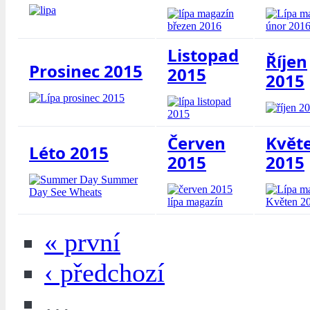
Listopad
Říjen
Prosinec 2015
2015
2015
Červen
Květ
Léto 2015
2015
2015
« první
‹ předchozí
…