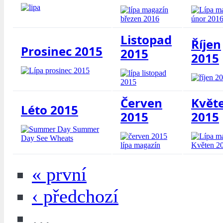
Listopad
Říjen
Prosinec 2015
2015
2015
Červen
Květ
Léto 2015
2015
2015
« první
‹ předchozí
…