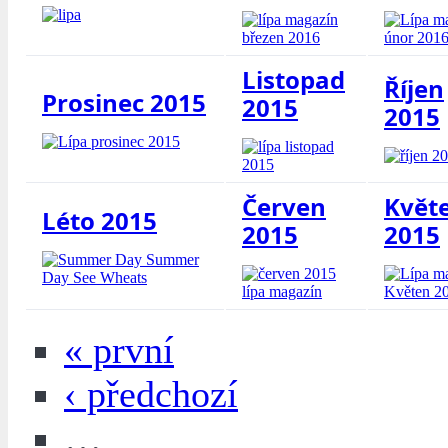
Listopad
Říjen
Prosinec 2015
2015
2015
Červen
Květ
Léto 2015
2015
2015
« první
‹ předchozí
…