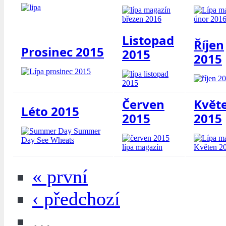
Listopad
Říjen
Prosinec 2015
2015
2015
Červen
Květ
Léto 2015
2015
2015
« první
‹ předchozí
…