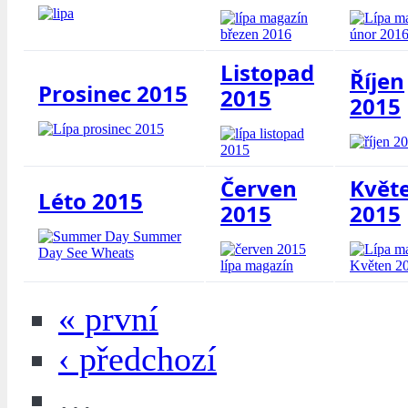
Listopad
Říjen
Prosinec 2015
2015
2015
Červen
Květ
Léto 2015
2015
2015
« první
‹ předchozí
…