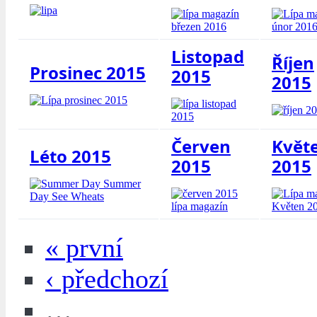
Listopad
Říjen
Prosinec 2015
2015
2015
Červen
Květ
Léto 2015
2015
2015
« první
‹ předchozí
…