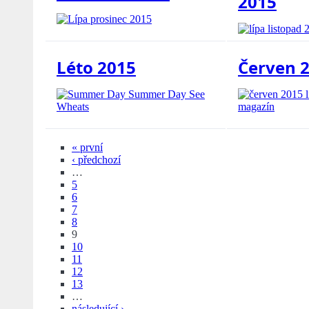
2015
Léto 2015
Červen 
« první
‹ předchozí
…
5
6
7
8
9
10
11
12
13
…
následující ›