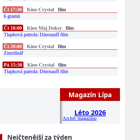
Čt 17:30
Kino Crystal
film
6 gramů
Čt 18:00
Kino Máj Doksy
film
Tlapková patrola: Dinosauří film
Čt 20:00
Kino Crystal
film
Zmrzlinář
Pá 15:30
Kino Crystal
film
Tlapková patrola: Dinosauří film
Magazín Lípa
Léto 2026
Archiv magazínu
Nejčtenější za týden