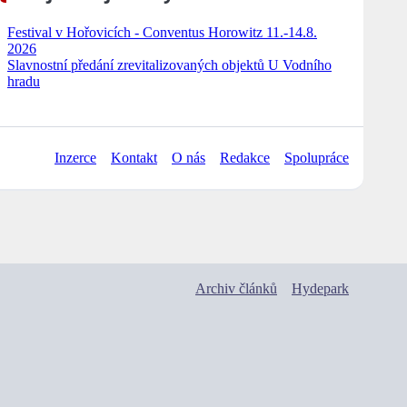
Festival v Hořovicích - Conventus Horowitz 11.-14.8.
2026
Slavnostní předání zrevitalizovaných objektů U Vodního
hradu
Inzerce
Kontakt
O nás
Redakce
Spolupráce
Archiv článků
Hydepark