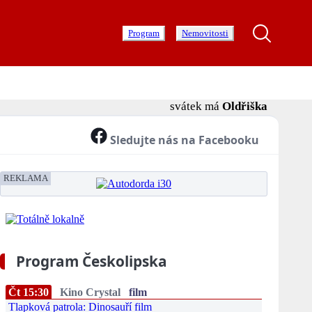
Program
Nemovitosti
svátek má
Oldřiška
Sledujte nás na Facebooku
REKLAMA
Program Českolipska
Čt 15:30
Kino Crystal
film
Tlapková patrola: Dinosauří film