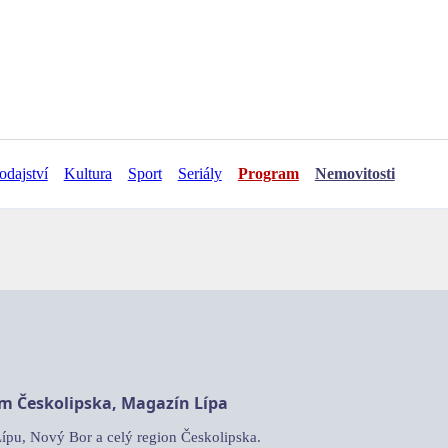
odajství
Kultura
Sport
Seriály
Program
Nemovitosti
am Českolipska, Magazín Lípa
Lípu, Nový Bor a celý region Českolipska.