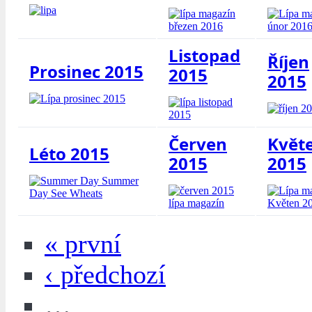
Listopad
Říjen
Prosinec 2015
2015
2015
Červen
Květ
Léto 2015
2015
2015
« první
‹ předchozí
…