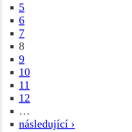
5
6
7
8
9
10
11
12
…
následující ›