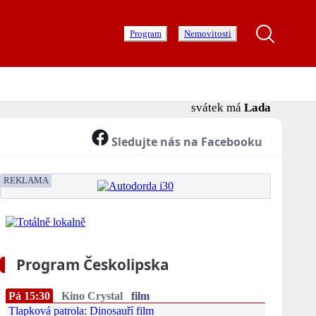
Program
Nemovitosti
svátek má
Lada
Sledujte nás na Facebooku
REKLAMA
Program Českolipska
Pá 15:30
Kino Crystal
film
Tlapková patrola: Dinosauří film