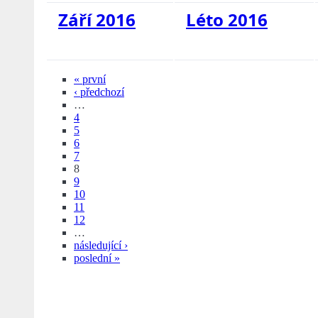
Září 2016
Léto 2016
« první
‹ předchozí
…
4
5
6
7
8
9
10
11
12
…
následující ›
poslední »