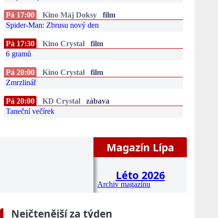
Pá 17:00
Kino Máj Doksy
film
Spider-Man: Zbrusu nový den
Pá 17:30
Kino Crystal
film
6 gramů
Pá 20:00
Kino Crystal
film
Zmrzlinář
Pá 20:00
KD Crystal
zábava
Taneční večírek
Magazín Lípa
Léto 2026
Archiv magazínu
Nejčtenější za týden