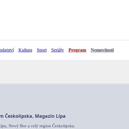
odajství
Kultura
Sport
Seriály
Program
Nemovitosti
am Českolipska, Magazín Lípa
Lípu, Nový Bor a celý region Českolipska.