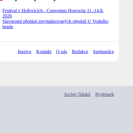
Festival v Hořovicích - Conventus Horowitz 11.-14.8.
2026
Slavnostní předání zrevitalizovaných objektů U Vodního
hradu
Inzerce
Kontakt
O nás
Redakce
Spolupráce
Archiv článků
Hydepark