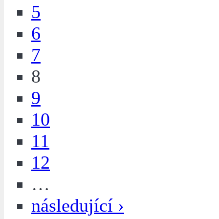
5
6
7
8
9
10
11
12
…
následující ›