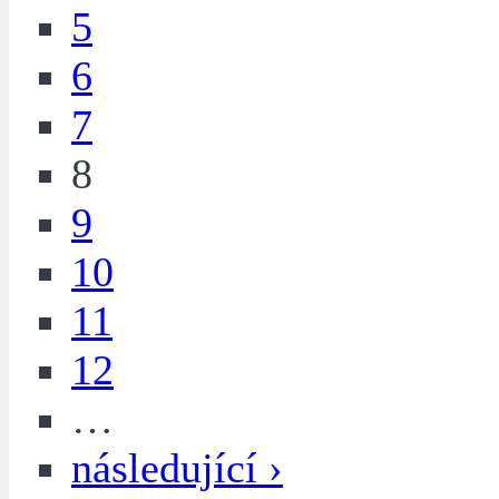
5
6
7
8
9
10
11
12
…
následující ›