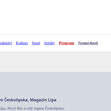
odajství
Kultura
Sport
Seriály
Program
Nemovitosti
am Českolipska, Magazín Lípa
Lípu, Nový Bor a celý region Českolipska.