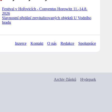
Festival v Hořovicích - Conventus Horowitz 11.-14.8.
2026
Slavnostní předání zrevitalizovaných objektů U Vodního
hradu
Inzerce
Kontakt
O nás
Redakce
Spolupráce
Archiv článků
Hydepark