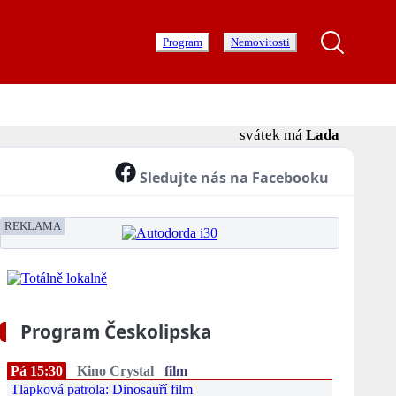
Program
Nemovitosti
svátek má
Lada
Sledujte nás na Facebooku
REKLAMA
Program Českolipska
Pá 15:30
Kino Crystal
film
Tlapková patrola: Dinosauří film