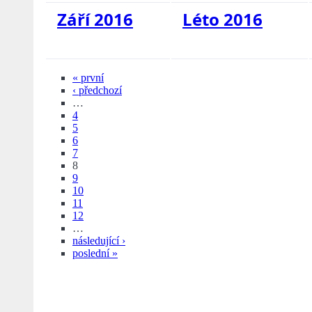
Září 2016
Léto 2016
« první
‹ předchozí
…
4
5
6
7
8
9
10
11
12
…
následující ›
poslední »