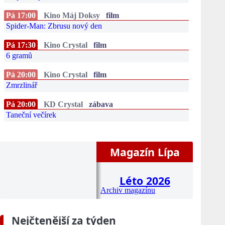
Pá 17:00
Kino Máj Doksy
film
Spider-Man: Zbrusu nový den
Pá 17:30
Kino Crystal
film
6 gramů
Pá 20:00
Kino Crystal
film
Zmrzlinář
Pá 20:00
KD Crystal
zábava
Taneční večírek
Magazín Lípa
Léto 2026
Archiv magazínu
Nejčtenější za týden