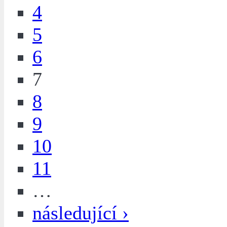
4
5
6
7
8
9
10
11
…
následující ›