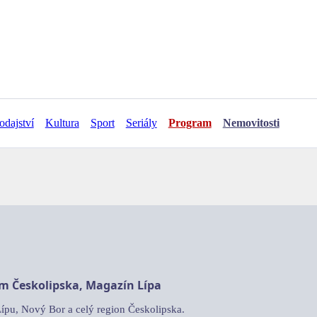
odajství
Kultura
Sport
Seriály
Program
Nemovitosti
am Českolipska, Magazín Lípa
Lípu, Nový Bor a celý region Českolipska.