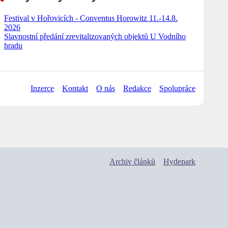
Festival v Hořovicích - Conventus Horowitz 11.-14.8.
2026
Slavnostní předání zrevitalizovaných objektů U Vodního
hradu
Inzerce
Kontakt
O nás
Redakce
Spolupráce
Archiv článků
Hydepark