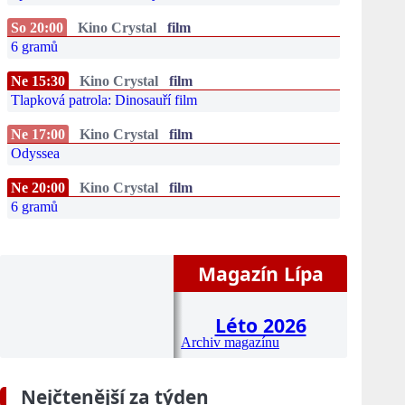
So 20:00
Kino Crystal
film
6 gramů
Ne 15:30
Kino Crystal
film
Tlapková patrola: Dinosauří film
Ne 17:00
Kino Crystal
film
Odyssea
Ne 20:00
Kino Crystal
film
6 gramů
Magazín Lípa
Léto 2026
Archiv magazínu
Nejčtenější za týden