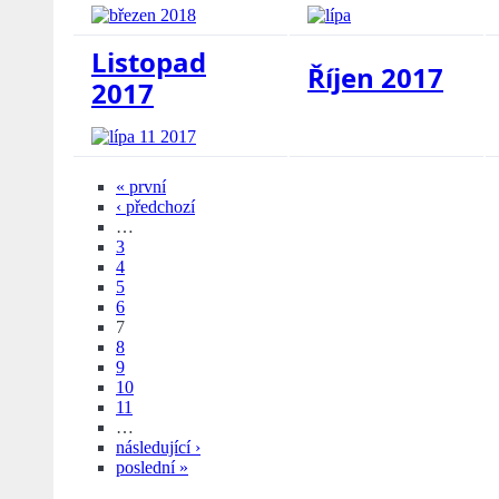
Listopad
Říjen 2017
2017
« první
‹ předchozí
…
3
4
5
6
7
8
9
10
11
…
následující ›
poslední »