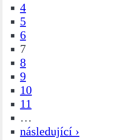
4
5
6
7
8
9
10
11
…
následující ›