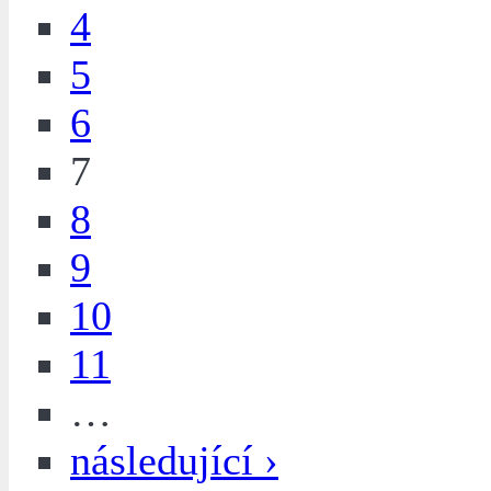
4
5
6
7
8
9
10
11
…
následující ›