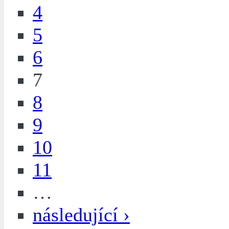
4
5
6
7
8
9
10
11
…
následující ›