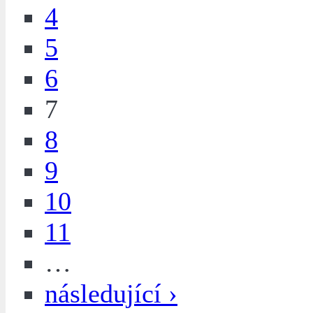
4
5
6
7
8
9
10
11
…
následující ›