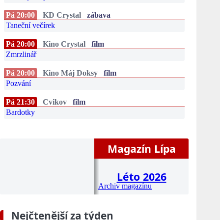
Pá 20:00
KD Crystal
zábava
Taneční večírek
Pá 20:00
Kino Crystal
film
Zmrzlinář
Pá 20:00
Kino Máj Doksy
film
Pozvání
Pá 21:30
Cvikov
film
Bardotky
Magazín Lípa
Léto 2026
Archiv magazínu
Nejčtenější za týden