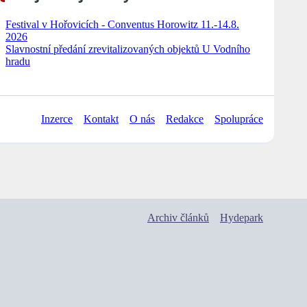
Festival v Hořovicích - Conventus Horowitz 11.-14.8.
2026
Slavnostní předání zrevitalizovaných objektů U Vodního
hradu
Inzerce
Kontakt
O nás
Redakce
Spolupráce
Archiv článků
Hydepark