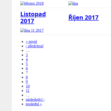
Listopad
Říjen 2017
2017
« první
‹ předchozí
…
3
4
5
6
7
8
9
10
11
…
následující ›
poslední »