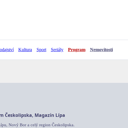
odajství
Kultura
Sport
Seriály
Program
Nemovitosti
am Českolipska, Magazín Lípa
Lípu, Nový Bor a celý region Českolipska.