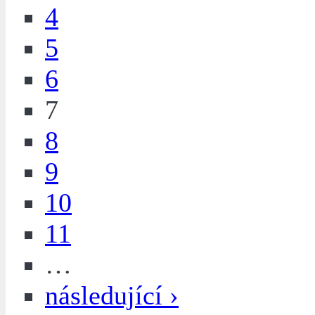
4
5
6
7
8
9
10
11
…
následující ›