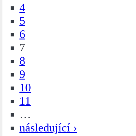
4
5
6
7
8
9
10
11
…
následující ›