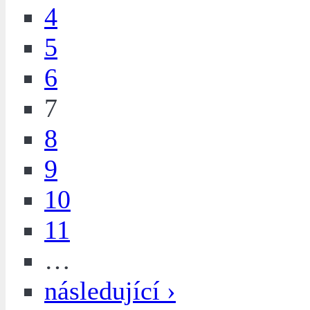
4
5
6
7
8
9
10
11
…
následující ›