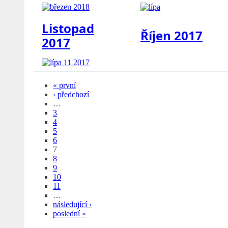
Listopad
Říjen 2017
2017
« první
‹ předchozí
…
3
4
5
6
7
8
9
10
11
…
následující ›
poslední »