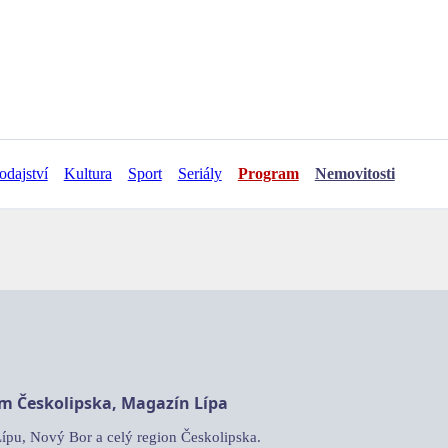
odajství
Kultura
Sport
Seriály
Program
Nemovitosti
am Českolipska, Magazín Lípa
Lípu, Nový Bor a celý region Českolipska.