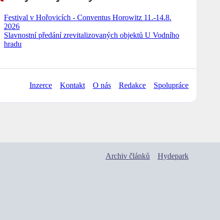
Festival v Hořovicích - Conventus Horowitz 11.-14.8.
2026
Slavnostní předání zrevitalizovaných objektů U Vodního
hradu
Inzerce
Kontakt
O nás
Redakce
Spolupráce
Archiv článků
Hydepark