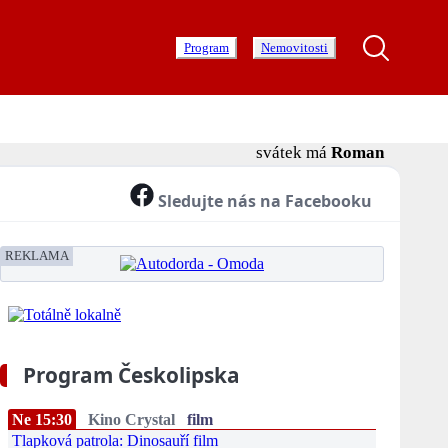
Program
Nemovitosti
svátek má
Roman
Sledujte nás na Facebooku
REKLAMA
Program Českolipska
Ne 15:30
Kino Crystal
film
Tlapková patrola: Dinosauří film