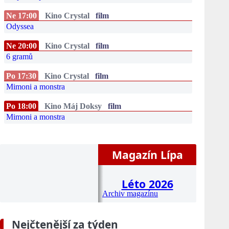
Ne 17:00
Kino Crystal
film
Odyssea
Ne 20:00
Kino Crystal
film
6 gramů
Po 17:30
Kino Crystal
film
Mimoni a monstra
Po 18:00
Kino Máj Doksy
film
Mimoni a monstra
Magazín Lípa
Léto 2026
Archiv magazínu
Nejčtenější za týden