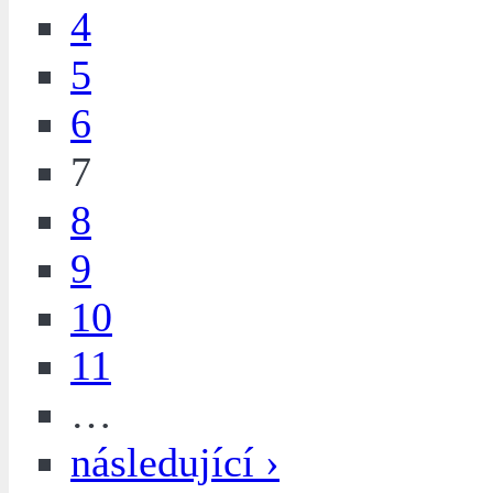
4
5
6
7
8
9
10
11
…
následující ›