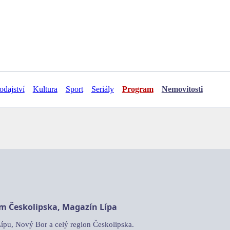
odajství
Kultura
Sport
Seriály
Program
Nemovitosti
am Českolipska, Magazín Lípa
Lípu, Nový Bor a celý region Českolipska.