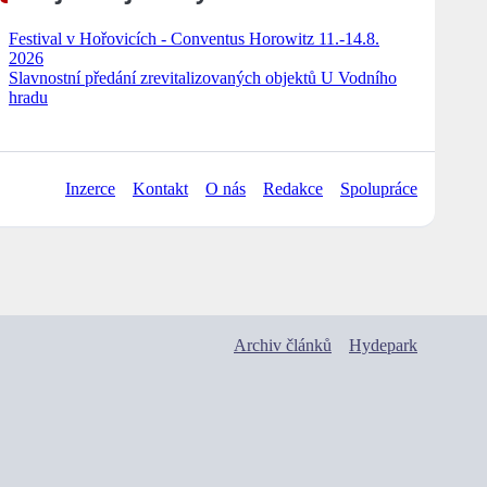
Festival v Hořovicích - Conventus Horowitz 11.-14.8.
2026
Slavnostní předání zrevitalizovaných objektů U Vodního
hradu
Inzerce
Kontakt
O nás
Redakce
Spolupráce
Archiv článků
Hydepark