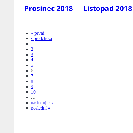
Prosinec 2018
Listopad 2018
« první
‹ předchozí
…
2
3
4
5
6
7
8
9
10
…
následující ›
poslední »