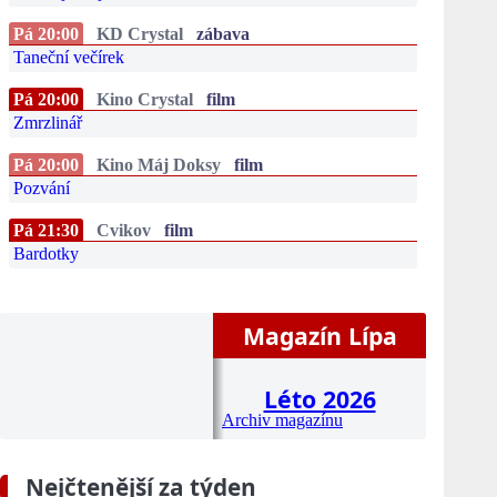
Pá 20:00
KD Crystal
zábava
Taneční večírek
Pá 20:00
Kino Crystal
film
Zmrzlinář
Pá 20:00
Kino Máj Doksy
film
Pozvání
Pá 21:30
Cvikov
film
Bardotky
Magazín Lípa
Léto 2026
Archiv magazínu
Nejčtenější za týden