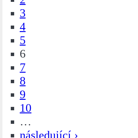
3
4
5
6
7
8
9
10
…
následující ›