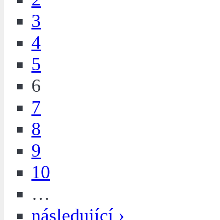
3
4
5
6
7
8
9
10
…
následující ›