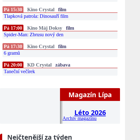
Pá 15:30
Kino Crystal
film
Tlapková patrola: Dinosauří film
Pá 17:00
Kino Máj Doksy
film
Spider-Man: Zbrusu nový den
Pá 17:30
Kino Crystal
film
6 gramů
Pá 20:00
KD Crystal
zábava
Taneční večírek
Magazín Lípa
Léto 2026
Archiv magazínu
Nejčtenější za týden