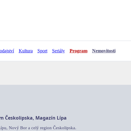
odajství
Kultura
Sport
Seriály
Program
Nemovitosti
am Českolipska, Magazín Lípa
Lípu, Nový Bor a celý region Českolipska.