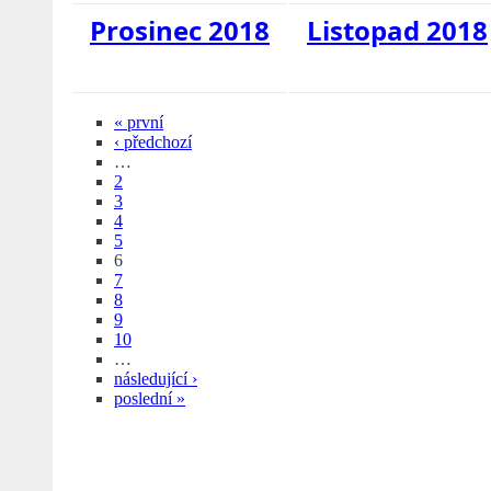
Prosinec 2018
Listopad 2018
« první
‹ předchozí
…
2
3
4
5
6
7
8
9
10
…
následující ›
poslední »