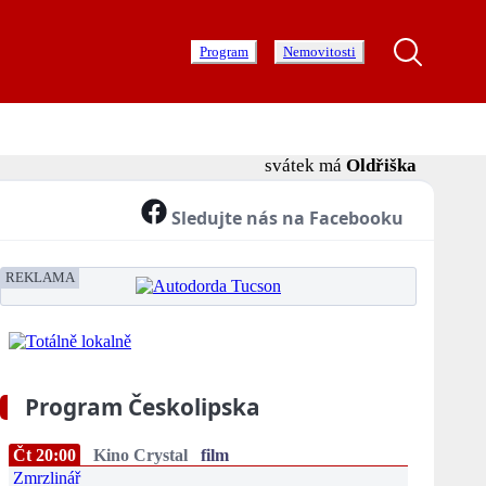
Program
Nemovitosti
svátek má
Oldřiška
Sledujte nás na Facebooku
REKLAMA
Program Českolipska
Čt 20:00
Kino Crystal
film
Zmrzlinář