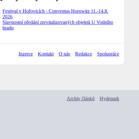
Festival v Hořovicích - Conventus Horowitz 11.-14.8.
2026
Slavnostní předání zrevitalizovaných objektů U Vodního
hradu
Inzerce
Kontakt
O nás
Redakce
Spolupráce
Archiv článků
Hydepark