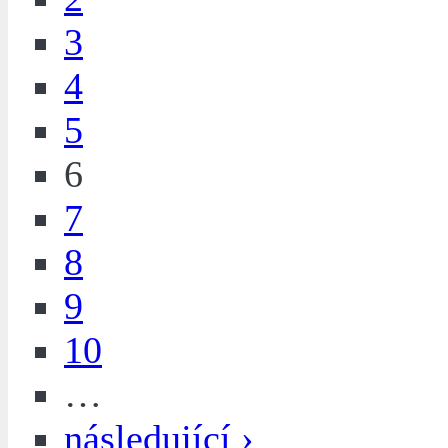
3
4
5
6
7
8
9
10
…
následující ›