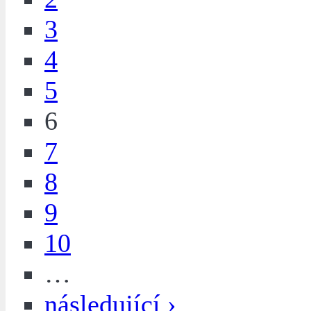
3
4
5
6
7
8
9
10
…
následující ›