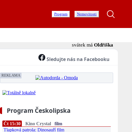
Program
Nemovitosti
svátek má
Oldřiška
Sledujte nás na Facebooku
REKLAMA
Program Českolipska
Čt 15:30
Kino Crystal
film
Tlapková patrola: Dinosauří film