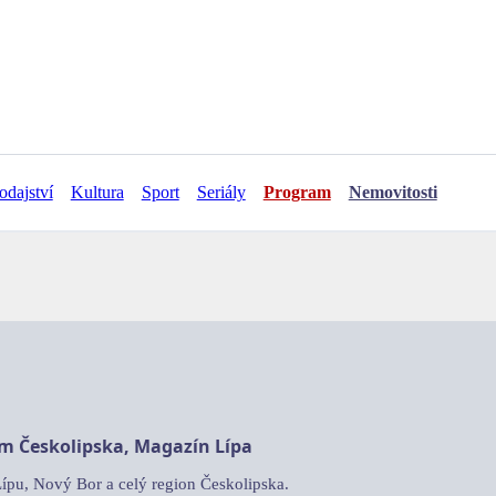
odajství
Kultura
Sport
Seriály
Program
Nemovitosti
am Českolipska, Magazín Lípa
Lípu, Nový Bor a celý region Českolipska.