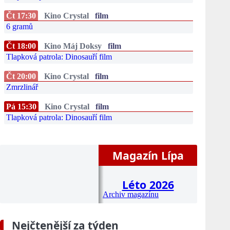
Čt 17:30
Kino Crystal
film
6 gramů
Čt 18:00
Kino Máj Doksy
film
Tlapková patrola: Dinosauří film
Čt 20:00
Kino Crystal
film
Zmrzlinář
Pá 15:30
Kino Crystal
film
Tlapková patrola: Dinosauří film
Magazín Lípa
Léto 2026
Archiv magazínu
Nejčtenější za týden