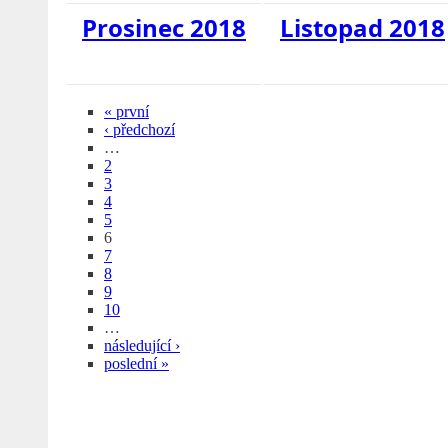
Prosinec 2018
Listopad 2018
« první
‹ předchozí
…
2
3
4
5
6
7
8
9
10
…
následující ›
poslední »