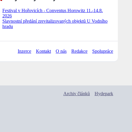
Festival v Hořovicích - Conventus Horowitz 11.-14.8.
2026
Slavnostní předání zrevitalizovaných objektů U Vodního
hradu
Inzerce
Kontakt
O nás
Redakce
Spolupráce
Archiv článků
Hydepark