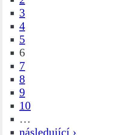
3
4
5
6
7
8
9
10
…
následující ›