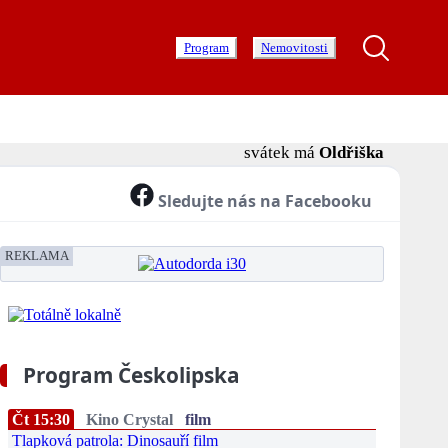
Program
Nemovitosti
svátek má
Oldřiška
Sledujte nás na Facebooku
REKLAMA
Program Českolipska
Čt 15:30
Kino Crystal
film
Tlapková patrola: Dinosauří film