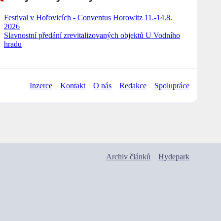
Festival v Hořovicích - Conventus Horowitz 11.-14.8.
2026
Slavnostní předání zrevitalizovaných objektů U Vodního
hradu
Inzerce
Kontakt
O nás
Redakce
Spolupráce
Archiv článků
Hydepark