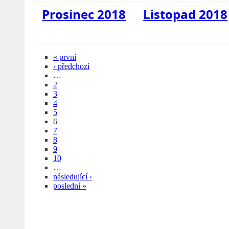
Prosinec 2018
Listopad 2018
« první
‹ předchozí
…
2
3
4
5
6
7
8
9
10
…
následující ›
poslední »