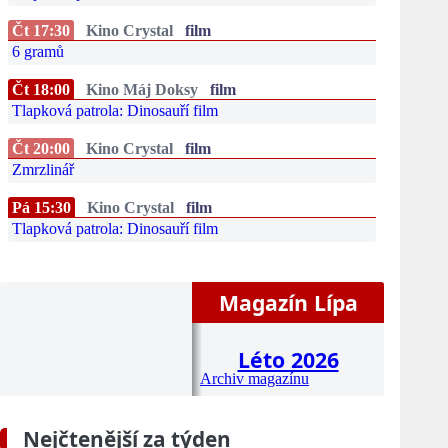
Čt 17:30
Kino Crystal
film
6 gramů
Čt 18:00
Kino Máj Doksy
film
Tlapková patrola: Dinosauří film
Čt 20:00
Kino Crystal
film
Zmrzlinář
Pá 15:30
Kino Crystal
film
Tlapková patrola: Dinosauří film
Magazín Lípa
Léto 2026
Archiv magazínu
Nejčtenější za týden