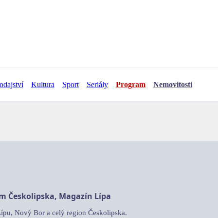
odajství
Kultura
Sport
Seriály
Program
Nemovitosti
am Českolipska, Magazín Lípa
Lípu, Nový Bor a celý region Českolipska.