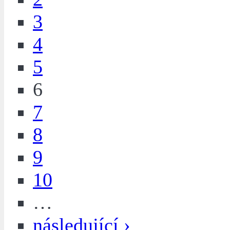
3
4
5
6
7
8
9
10
…
následující ›