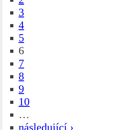
3
4
5
6
7
8
9
10
…
následující ›