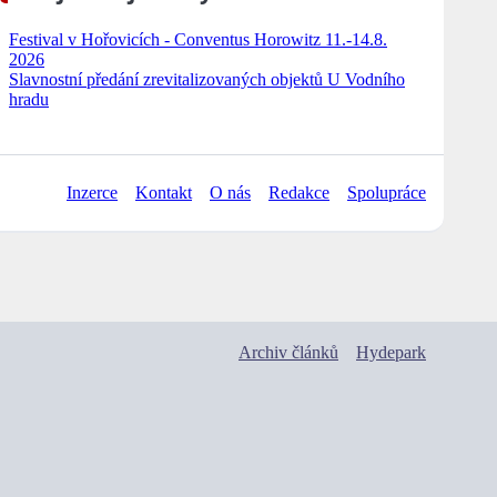
Festival v Hořovicích - Conventus Horowitz 11.-14.8.
2026
Slavnostní předání zrevitalizovaných objektů U Vodního
hradu
Inzerce
Kontakt
O nás
Redakce
Spolupráce
Archiv článků
Hydepark