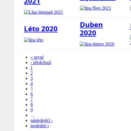
2021
Duben
Léto 2020
2020
« první
‹ předchozí
1
2
3
4
5
6
7
8
9
…
následující ›
poslední »