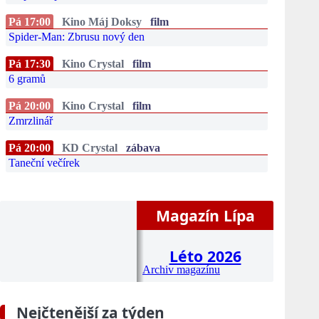
Pá 17:00
Kino Máj Doksy
film
Spider-Man: Zbrusu nový den
Pá 17:30
Kino Crystal
film
6 gramů
Pá 20:00
Kino Crystal
film
Zmrzlinář
Pá 20:00
KD Crystal
zábava
Taneční večírek
Magazín Lípa
Léto 2026
Archiv magazínu
Nejčtenější za týden