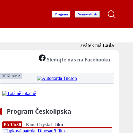
Program
Nemovitosti
svátek má
Lada
Sledujte nás na Facebooku
REKLAMA
Program Českolipska
Pá 15:30
Kino Crystal
film
Tlapková patrola: Dinosauří film