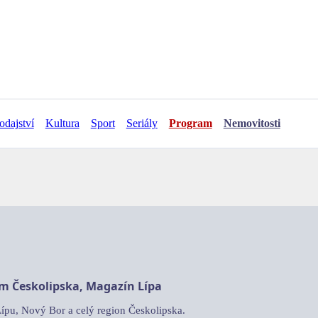
odajství
Kultura
Sport
Seriály
Program
Nemovitosti
am Českolipska, Magazín Lípa
Lípu, Nový Bor a celý region Českolipska.