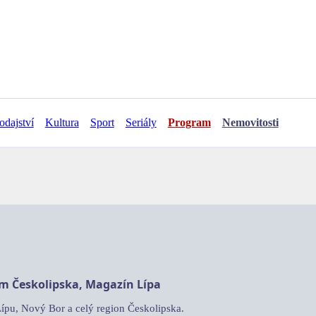
odajství
Kultura
Sport
Seriály
Program
Nemovitosti
am Českolipska, Magazín Lípa
Lípu, Nový Bor a celý region Českolipska.