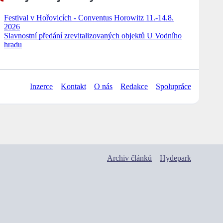
Festival v Hořovicích - Conventus Horowitz 11.-14.8.
2026
Slavnostní předání zrevitalizovaných objektů U Vodního
hradu
Inzerce
Kontakt
O nás
Redakce
Spolupráce
Archiv článků
Hydepark