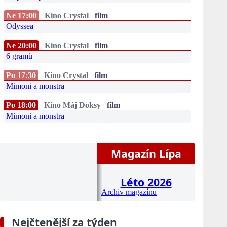
Ne 17:00
Kino Crystal
film
Odyssea
Ne 20:00
Kino Crystal
film
6 gramů
Po 17:30
Kino Crystal
film
Mimoni a monstra
Po 18:00
Kino Máj Doksy
film
Mimoni a monstra
Magazín Lípa
Léto 2026
Archiv magazínu
Nejčtenější za týden