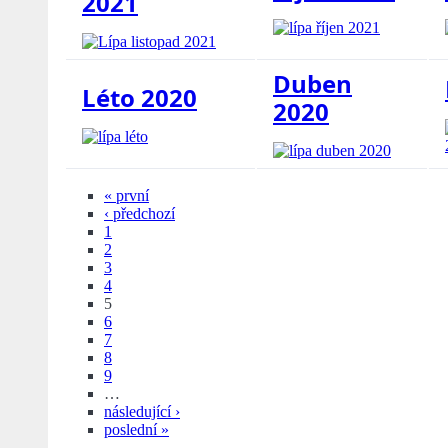
2021
Duben
Léto 2020
2020
« první
‹ předchozí
1
2
3
4
5
6
7
8
9
…
následující ›
poslední »