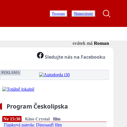
Program
Nemovitosti
svátek má
Roman
Sledujte nás na Facebooku
REKLAMA
Program Českolipska
Ne 15:30
Kino Crystal
film
Tlapková patrola: Dinosauří film