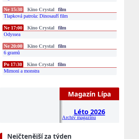
Ne 15:30
Kino Crystal
film
Tlapková patrola: Dinosauří film
Ne 17:00
Kino Crystal
film
Odyssea
Ne 20:00
Kino Crystal
film
6 gramů
Po 17:30
Kino Crystal
film
Mimoni a monstra
Magazín Lípa
Léto 2026
Archiv magazínu
Nejčtenější za týden