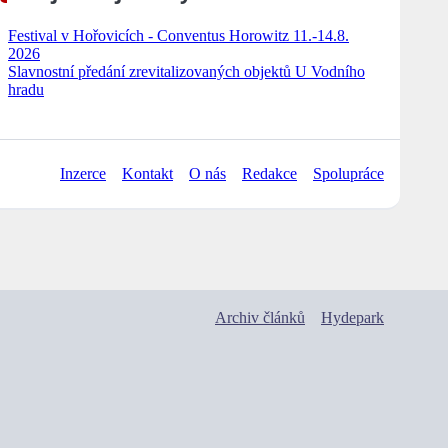
Festival v Hořovicích - Conventus Horowitz 11.-14.8.
2026
Slavnostní předání zrevitalizovaných objektů U Vodního
hradu
Inzerce
Kontakt
O nás
Redakce
Spolupráce
Archiv článků
Hydepark