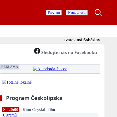
Program
Nemovitosti
svátek má
Soběslav
Sledujte nás na Facebooku
REKLAMA
Program Českolipska
So 20:00
Kino Crystal
film
6 gramů