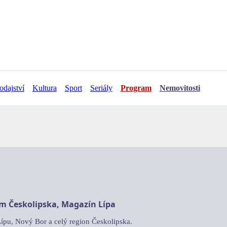
odajství
Kultura
Sport
Seriály
Program
Nemovitosti
am Českolipska, Magazín Lípa
Lípu, Nový Bor a celý region Českolipska.