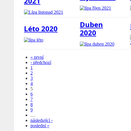
2021
Duben
Léto 2020
2020
« první
‹ předchozí
1
2
3
4
5
6
7
8
9
…
následující ›
poslední »