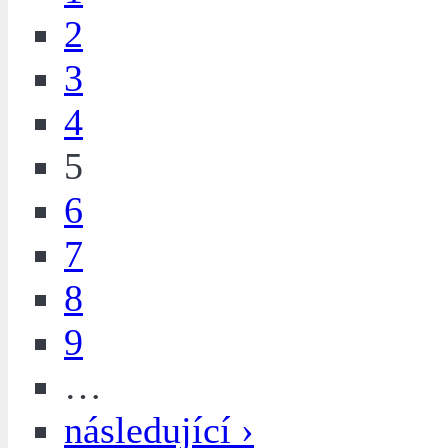
2
3
4
5
6
7
8
9
…
následující ›