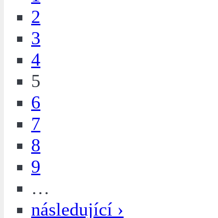
2
3
4
5
6
7
8
9
…
následující ›