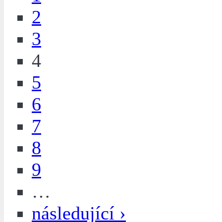
2
3
4
5
6
7
8
9
…
následující ›