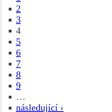
2
3
4
5
6
7
8
9
…
následující ›