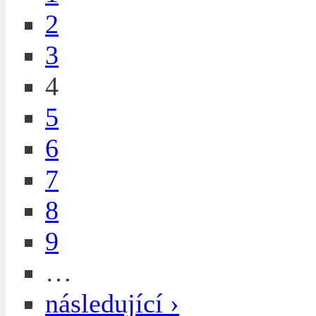
2
3
4
5
6
7
8
9
…
následující ›