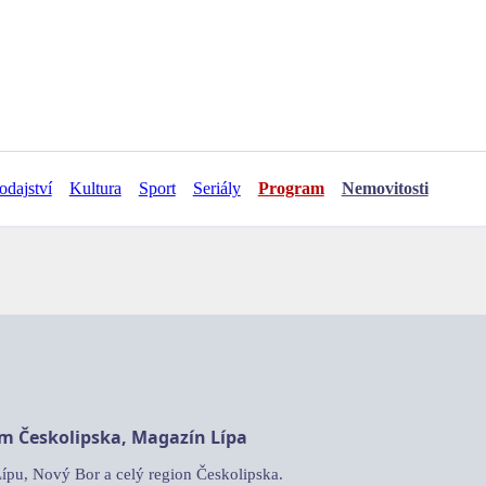
odajství
Kultura
Sport
Seriály
Program
Nemovitosti
am Českolipska, Magazín Lípa
Lípu, Nový Bor a celý region Českolipska.