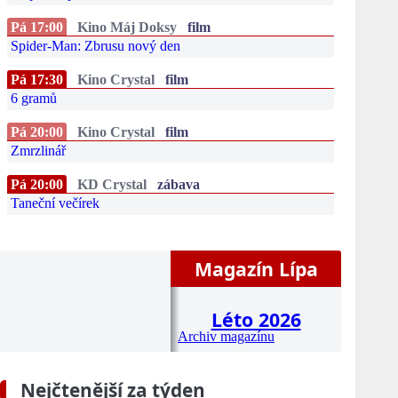
Pá 17:00
Kino Máj Doksy
film
Spider-Man: Zbrusu nový den
Pá 17:30
Kino Crystal
film
6 gramů
Pá 20:00
Kino Crystal
film
Zmrzlinář
Pá 20:00
KD Crystal
zábava
Taneční večírek
Magazín Lípa
Léto 2026
Archiv magazínu
Nejčtenější za týden