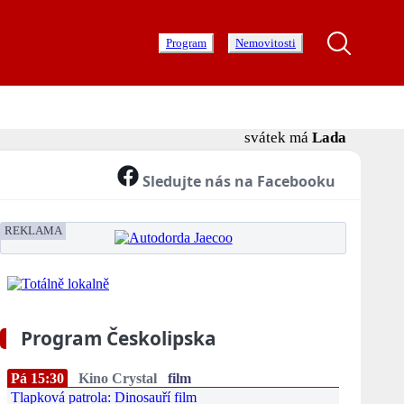
Program
Nemovitosti
svátek má
Lada
Sledujte nás na Facebooku
REKLAMA
Program Českolipska
Pá 15:30
Kino Crystal
film
Tlapková patrola: Dinosauří film