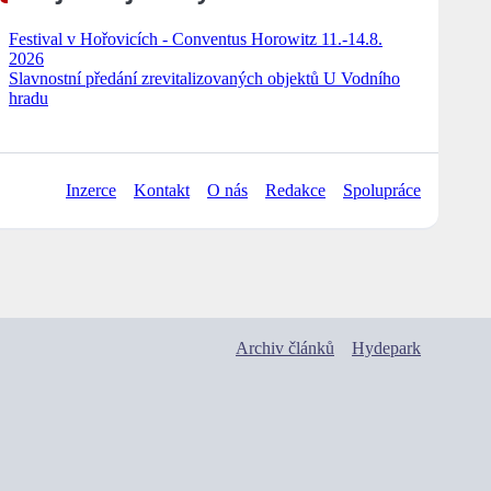
Festival v Hořovicích - Conventus Horowitz 11.-14.8.
2026
Slavnostní předání zrevitalizovaných objektů U Vodního
hradu
Inzerce
Kontakt
O nás
Redakce
Spolupráce
Archiv článků
Hydepark