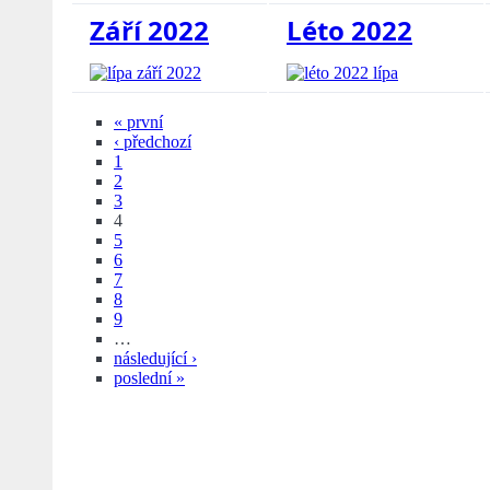
Září 2022
Léto 2022
« první
‹ předchozí
1
2
3
4
5
6
7
8
9
…
následující ›
poslední »